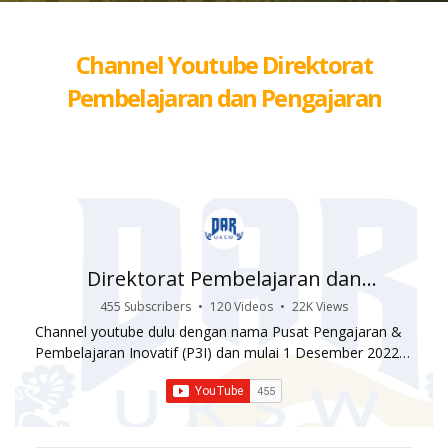
Channel Youtube Direktorat
Pembelajaran dan Pengajaran
Direktorat Pembelajaran dan
Pengajaran (DAR)
455 Subscribers
•
120 Videos
•
22K Views
Channel youtube dulu dengan nama Pusat Pengajaran &
Pembelajaran Inovatif (P3I) dan mulai 1 Desember 2022
telah berganti nama menjadi Direktorat Pembelajaran dan
Pengajaran (DAR) Universitas Kristen Satya Wacana,
merupakan wadah dan dukungan kreativitas inovatif
dalam berkarya dan inovasi yang dapat memberikan