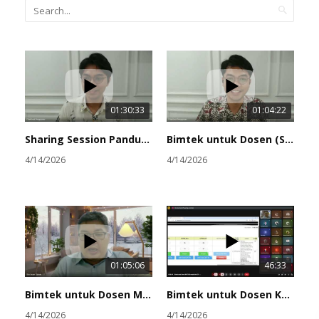
dampak bagi perkembangan pendidikan dalam teknologi
baik di kalangan civitas akademika kampus maupun dunia
luar, mari kita maju bersama creative minority!
01:30:33
01:04:22
Sharing Session Panduan AI di Lingkungan UKSW
Bimtek untuk Dosen (SOTTO VOCE) mengisi data CPL – CPMK pada SIASAT
4/14/2026
4/14/2026
01:05:06
46:33
Bimtek untuk Dosen MEKAR mengisi data CPL – CPMK pada SIASAT
Bimtek untuk Dosen KUNTUM mengisi data CPL – CPMK pada SIASAT
4/14/2026
4/14/2026